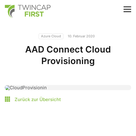
Skip
to
TwinCap First
M
main
content
Azure Cloud
10. Februar 2020
AAD Connect Cloud
Provisioning
Zurück zur Übersicht