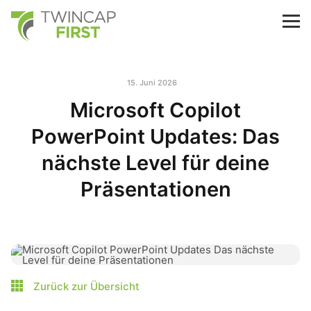
Skip
to
TwinCap First
M
main
content
15. Juni 2026
Microsoft Copilot
PowerPoint Updates: Das
nächste Level für deine
Präsentationen
Zurück zur Übersicht