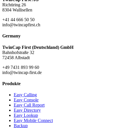
Richtiring 26
8304 Wallisellen
+41 44 666 50 50
info@twincapfirst.ch
Germany
TwinCap First (Deutschland) GmbH
Bahnhofstraße 32
72458 Albstadt
+49 7431 893 99 60
info@twincap-first.de
Produkte
Easy Calling
Easy Console
Easy Call Report
Easy Directory
Easy Lookup
Easy Mobile Connect
Backup