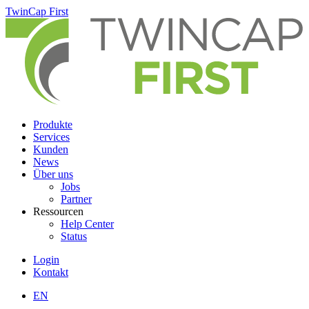
Skip
TwinCap First
to
main
content
Produkte
Services
Kunden
News
Über uns
Jobs
Partner
Ressourcen
Help Center
Status
Login
Kontakt
EN