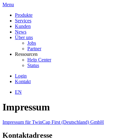
Menu
Produkte
Services
Kunden
News
Über uns
Jobs
Partner
Ressourcen
Help Center
Status
Login
Kontakt
EN
Impressum
Impressum für TwinCap First (Deutschland) GmbH
Kontaktadresse