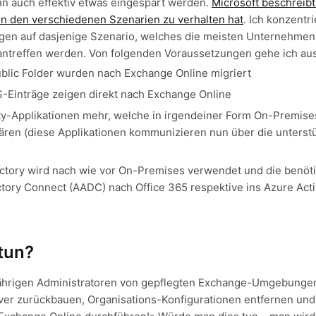
n auch effektiv etwas eingespart werden.
Microsoft beschreib
 in den verschiedenen Szenarien zu verhalten hat
. Ich konzentr
en auf dasjenige Szenario, welches die meisten Unternehmen
antreffen werden. Von folgenden Voraussetzungen gehe ich aus
blic Folder wurden nach Exchange Online migriert
-Einträge zeigen direkt nach Exchange Online
rty-Applikationen mehr, welche in irgendeiner Form On-Premise
en (diese Applikationen kommunizieren nun über die unterstüt
ectory wird nach wie vor On-Premises verwendet und die benöt
ctory Connect (AADC) nach Office 365 respektive ins Azure Acti
tun?
gjährigen Administratoren von gepflegten Exchange-Umgebunge
er zurückbauen, Organisations-Konfigurationen entfernen und