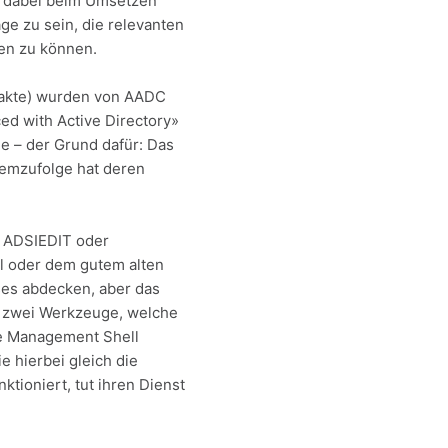
d dabei beim Umsetzen
age zu sein, die relevanten
en zu können.
ntakte) wurden von AADC
ed with Active Directory»
e – der Grund dafür: Das
demzufolge hat deren
h ADSIEDIT oder
dul oder dem gutem alten
ses abdecken, aber das
en zwei Werkzeuge, welche
ge Management Shell
 hierbei gleich die
ioniert, tut ihren Dienst