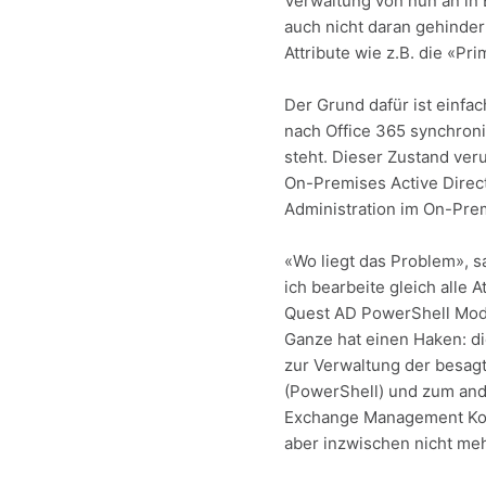
Verwaltung von nun an in
auch nicht daran gehindert
Attribute wie z.B. die «
Der Grund dafür ist einfa
nach Office 365 synchroni
steht. Dieser Zustand ver
On-Premises Active Direct
Administration im On-Prem
«Wo liegt das Problem», 
ich bearbeite gleich alle 
Quest AD PowerShell Modul
Ganze hat einen Haken: di
zur Verwaltung der besagt
(PowerShell) und zum ande
Exchange Management Kons
aber inzwischen nicht meh