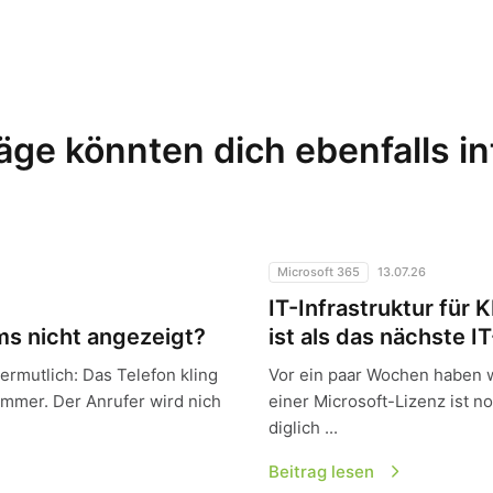
äge könnten dich ebenfalls i
igt?
IT-Infrastruktur für KMU: War
Microsoft 365
13.07.26
IT-Infrastruktur für 
s nicht angezeigt?
ist als das nächste I
vermutlich: Das Telefon kling
Vor ein paar Wochen haben 
ummer. Der Anrufer wird nich
einer Microsoft-Lizenz ist n
diglich ...
Beitrag lesen