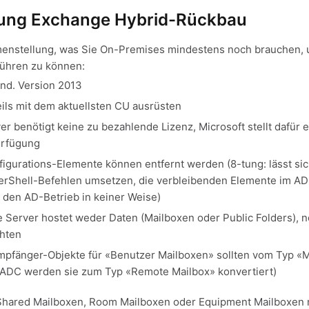
ng Exchange Hybrid-Rückbau
enstellung, was Sie On-Premises mindestens noch brauchen, 
führen zu können:
ind. Version 2013
ils mit dem aktuellsten CU ausrüsten
r benötigt keine zu bezahlende Lizenz, Microsoft stellt dafür 
erfügung
igurations-Elemente können entfernt werden (8-tung: lässt si
werShell-Befehlen umsetzen, die verbleibenden Elemente im AD
 den AD-Betrieb in keiner Weise)
Server hostet weder Daten (Mailboxen oder Public Folders), n
hten
n Empfänger-Objekte für «Benutzer Mailboxen» sollten vom Typ «
AADC werden sie zum Typ «Remote Mailbox» konvertiert)
, Shared Mailboxen, Room Mailboxen oder Equipment Mailboxen 