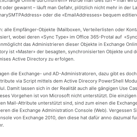
 Exchange Online durchführen!» Würde man dies tun – man wir
 oder gewarnt – läuft man Gefahr, plötzlich nicht mehr in der L
PrimarySMTPAddress» oder die «EmailAddresses» bequem editier
ch: alle Empfänger-Objekte (Mailboxen, Verteilerlisten oder Ko
siert, wobei deren «Sync Type» im Office 365-Protal auf «Sync
unmöglicht das Administrieren dieser Objekte in Exchange Onlin
ory ist «Master» der besagten, synchronisierten Objekte und 
ises Active Directory zu erfolgen.
sagen die Exchange- und AD-Administratoren, dazu gibt es doc
Attribute via Script mittels dem Active Direcory PowerShell Mo
. Damit lassen sich in der Realität auch alle gängigen Use Ca
eses Vorgehen ist von Microsoft nicht unterstützt. Die einzig
en Mail-Attribute unterstützt sind, sind zum einen die Exchan
ren die Exchange Administration Console (Web). Vergessen Sie
ole von Exchange 2010, den diese hat dafür anno dazumal funkt
r.