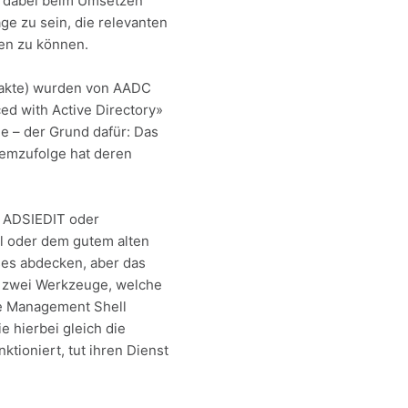
d dabei beim Umsetzen
age zu sein, die relevanten
en zu können.
ntakte) wurden von AADC
ed with Active Directory»
e – der Grund dafür: Das
demzufolge hat deren
h ADSIEDIT oder
dul oder dem gutem alten
ses abdecken, aber das
en zwei Werkzeuge, welche
ge Management Shell
 hierbei gleich die
ioniert, tut ihren Dienst