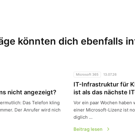
äge könnten dich ebenfalls i
igt?
IT-Infrastruktur für KMU: War
Microsoft 365
13.07.26
IT-Infrastruktur für 
s nicht angezeigt?
ist als das nächste I
vermutlich: Das Telefon kling
Vor ein paar Wochen haben 
ummer. Der Anrufer wird nich
einer Microsoft-Lizenz ist n
diglich ...
Beitrag lesen