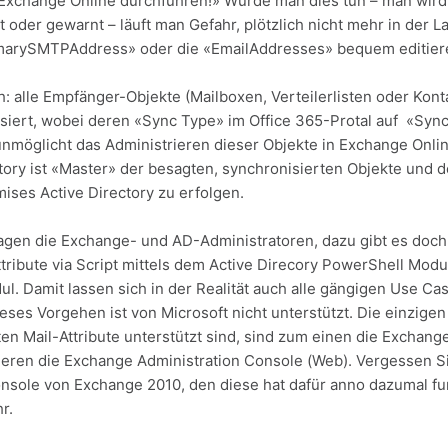
 Exchange Online durchführen!» Würde man dies tun – man wir
 oder gewarnt – läuft man Gefahr, plötzlich nicht mehr in der L
PrimarySMTPAddress» oder die «EmailAddresses» bequem editier
ch: alle Empfänger-Objekte (Mailboxen, Verteilerlisten oder Ko
siert, wobei deren «Sync Type» im Office 365-Protal auf «Sync
unmöglicht das Administrieren dieser Objekte in Exchange Onlin
ory ist «Master» der besagten, synchronisierten Objekte und 
ises Active Directory zu erfolgen.
sagen die Exchange- und AD-Administratoren, dazu gibt es doc
Attribute via Script mittels dem Active Direcory PowerShell Mo
. Damit lassen sich in der Realität auch alle gängigen Use Ca
eses Vorgehen ist von Microsoft nicht unterstützt. Die einzig
en Mail-Attribute unterstützt sind, sind zum einen die Exchan
ren die Exchange Administration Console (Web). Vergessen Sie
ole von Exchange 2010, den diese hat dafür anno dazumal funkt
r.