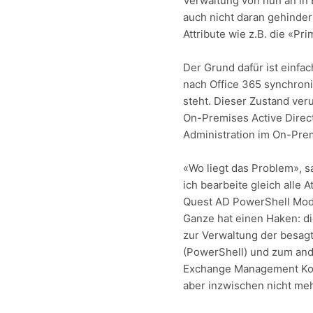
Verwaltung von nun an in
auch nicht daran gehindert
Attribute wie z.B. die «
Der Grund dafür ist einfa
nach Office 365 synchroni
steht. Dieser Zustand ver
On-Premises Active Direct
Administration im On-Prem
«Wo liegt das Problem», 
ich bearbeite gleich alle 
Quest AD PowerShell Modul
Ganze hat einen Haken: di
zur Verwaltung der besagt
(PowerShell) und zum ande
Exchange Management Kons
aber inzwischen nicht meh