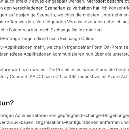
n auch effektiv etwas eingespart werden.
Microsoft beschreib
 in den verschiedenen Szenarien zu verhalten hat
. Ich konzentr
en auf dasjenige Szenario, welches die meisten Unternehmen
antreffen werden. Von folgenden Voraussetzungen gehe ich aus
blic Folder wurden nach Exchange Online migriert
-Einträge zeigen direkt nach Exchange Online
rty-Applikationen mehr, welche in irgendeiner Form On-Premise
en (diese Applikationen kommunizieren nun über die unterstüt
ectory wird nach wie vor On-Premises verwendet und die benöt
ctory Connect (AADC) nach Office 365 respektive ins Azure Acti
tun?
gjährigen Administratoren von gepflegten Exchange-Umgebunge
er zurückbauen, Organisations-Konfigurationen entfernen und