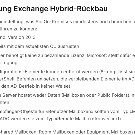
ng Exchange Hybrid-Rückbau
enstellung, was Sie On-Premises mindestens noch brauchen, 
führen zu können:
ind. Version 2013
ils mit dem aktuellsten CU ausrüsten
r benötigt keine zu bezahlende Lizenz, Microsoft stellt dafür 
erfügung
igurations-Elemente können entfernt werden (8-tung: lässt si
werShell-Befehlen umsetzen, die verbleibenden Elemente im AD
 den AD-Betrieb in keiner Weise)
Server hostet weder Daten (Mailboxen oder Public Folders), n
hten
n Empfänger-Objekte für «Benutzer Mailboxen» sollten vom Typ «
AADC werden sie zum Typ «Remote Mailbox» konvertiert)
, Shared Mailboxen, Room Mailboxen oder Equipment Mailboxen 