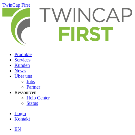
Skip
TwinCap First
to
main
content
Produkte
Services
Kunden
News
Über uns
Jobs
Partner
Ressourcen
Help Center
Status
Login
Kontakt
EN