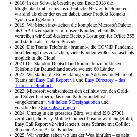
2018: In der Schweiz besteht gegen Ende 2018 die
Möglichkeit mit Teams ins öffentliche Netz zu telefonieren,
wir sind als einer der ersten dabei, unser Produkt Kontakt
Synch wird geboren
2019: Wir bieten inzwischen die komplette Microsoft Palette
als CSP-Lizenzpartner für unsere Kunden, ebenfalls
vertreiben wir SaaS-basierte Backup Lösungen für Office 365
und starten als Telekom Provider
2020: Die Teams Telefonie «brummt», die COVID Pandemie
beschleunigt dies zusätzlich, viele Kunden wollen so rasch als
möglich in die Cloud
2021:Der Standort Deutschland kommt hinzu, inklusive
Telefonie für Deutschland sowie weitere 60 Länder
2022: Wir starten die Entwicklung von Add-ons für Microsoft
Teams mit
Easy Call Report v1
und
Easy Directory – das
Teams Telefonbuch
2023: Microsoft verabschiedet sich definitiv von den Gold-
und Silver Partnern, das neue Partnermodell ist
«angekommen»,
wir halten 5 Designationen
und
verschiedene
Spezialisierungen
2024: Umzug in ein grösseres Büro, wir sind ISO 27001
zertifiziert, die Easy Mobile Connect Lösung wird eingeführt,
Easy Call Report v2 wird lanciert, erste Schritte mit CoPilot
365 und Azure AI bei Kunden
2025: Wir werden sehen wo uns der Weg hinführt – es geht