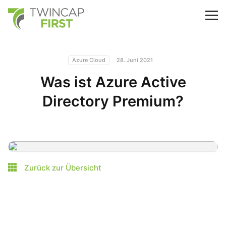
Skip
to
TwinCap First
M
main
content
Azure Cloud
28. Juni 2021
Was ist Azure Active
Directory Premium?
Zurück zur Übersicht