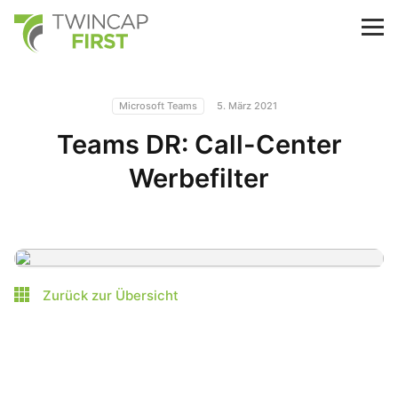
Skip
to
TwinCap First
M
main
content
Microsoft Teams
5. März 2021
Teams DR: Call-Center
Werbefilter
Zurück zur Übersicht