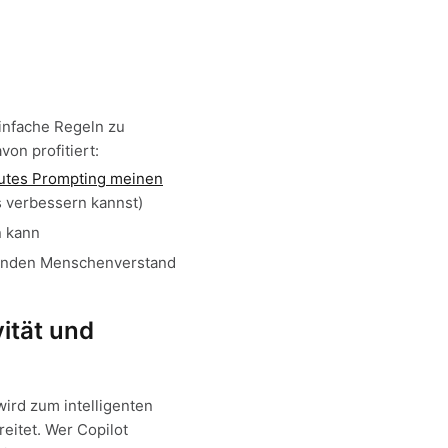
einfache Regeln zu
von profitiert:
gutes Prompting meinen
s verbessern kannst)
n kann
esunden Menschenverstand
vität und
ird zum intelligenten
eitet. Wer Copilot