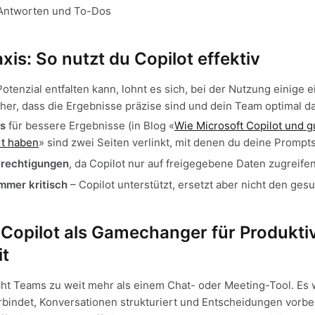
 Antworten und To-Dos
axis: So nutzt du Copilot effektiv
Potenzial entfalten kann, lohnt es sich, bei der Nutzung einige 
cher, dass die Ergebnisse präzise sind und dein Team optimal da
ts
für bessere Ergebnisse (in Blog «
Wie Microsoft Copilot und 
rt haben
» sind zwei Seiten verlinkt, mit denen du deine Prompt
erechtigungen
, da Copilot nur auf freigegebene Daten zugreife
immer kritisch
– Copilot unterstützt, ersetzt aber nicht den g
t Copilot als Gamechanger für Produkti
t
ht Teams zu weit mehr als einem Chat- oder Meeting-Tool. Es w
rbindet, Konversationen strukturiert und Entscheidungen vorber