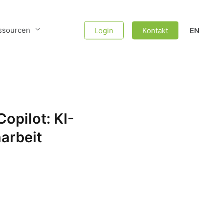
ssourcen
Login
Kontakt
EN
opilot: KI-
arbeit