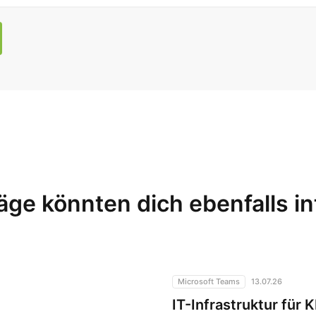
äge könnten dich ebenfalls i
igt?
IT-Infrastruktur für KMU: War
Microsoft Teams
13.07.26
IT-Infrastruktur für 