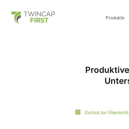
Skip
to
main
TwinCap First
content
Produkte
Produktive
Unter
Zurück zur Übersicht