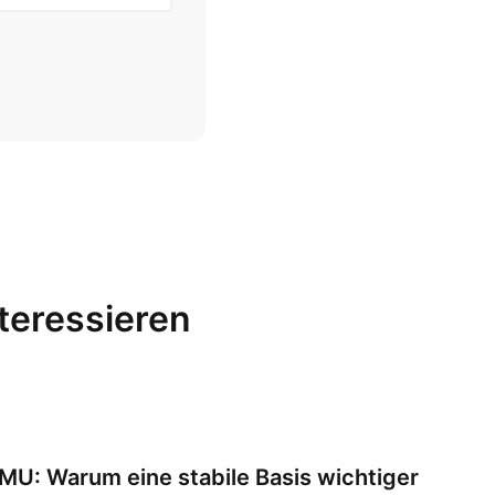
nteressieren
um eine stabile Basis wichtiger ist als das nächste IT-Projekt
KMU: Warum eine stabile Basis wichtiger