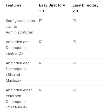
Features
Easy Directory
Easy Directory
1.0
2.0
Konfigurationspo
⮽
☑
rtal für
Administratoren
Anbinden der
☑
☑
Datenquelle
«Entra ID»
Anbinden der
☑
☑
Datenquelle
«Shared
Mailbox»
Anbinden einer
☑
☑
externen
Datenquelle
«CRM/ ERP»