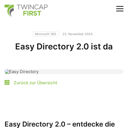
Skip
to
TwinCap First
M
main
content
Microsoft 365
22. November 2024
Easy Directory 2.0 ist da
Zurück zur Übersicht
Easy Directory 2.0 – entdecke die