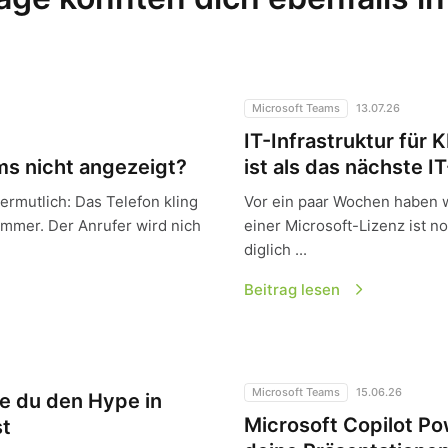
igt?
IT-Infrastruktur für KMU: War
Microsoft Teams
13.07.26
IT-Infrastruktur für 
s nicht angezeigt?
ist als das nächste I
vermutlich: Das Telefon kling
Vor ein paar Wochen haben 
ummer. Der Anrufer wird nich
einer Microsoft-Lizenz ist n
diglich ...
Beitrag lesen
in echten geschäftlichen Nutzen verwandelst
Microsoft Copilot PowerPoin
Microsoft Teams
15.06.26
ie du den Hype in
Microsoft Copilot Po
st