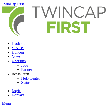
Skip
TwinCap First
to
main
content
Produkte
Services
Kunden
News
Über uns
Jobs
Partner
Ressourcen
Help Center
Status
Login
Kontakt
Menu