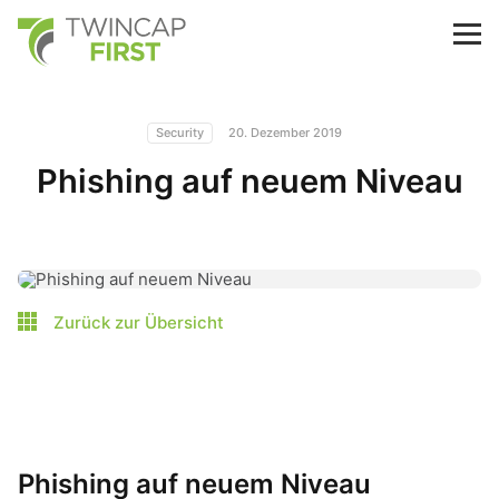
Skip
to
TwinCap First
M
main
content
Security
20. Dezember 2019
Phishing auf neuem Niveau
Zurück zur Übersicht
Phishing auf neuem Niveau