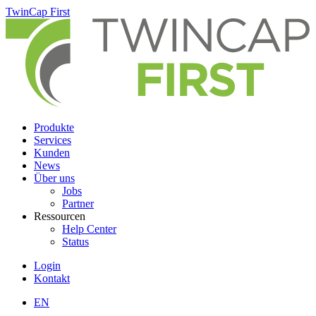
Skip
TwinCap First
to
main
content
Produkte
Services
Kunden
News
Über uns
Jobs
Partner
Ressourcen
Help Center
Status
Login
Kontakt
EN