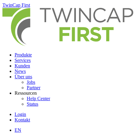
Skip
TwinCap First
to
main
content
Produkte
Services
Kunden
News
Über uns
Jobs
Partner
Ressourcen
Help Center
Status
Login
Kontakt
EN