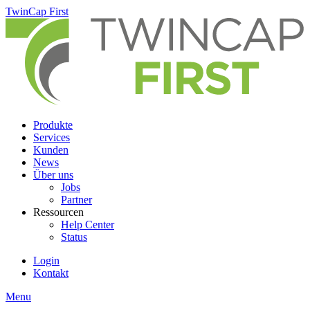
Skip
TwinCap First
to
main
content
Produkte
Services
Kunden
News
Über uns
Jobs
Partner
Ressourcen
Help Center
Status
Login
Kontakt
Menu