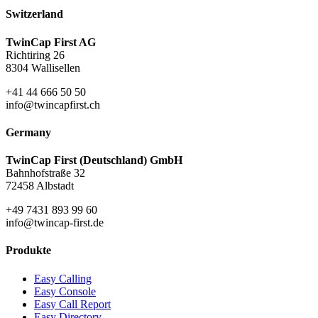
Switzerland
TwinCap First AG
Richtiring 26
8304 Wallisellen
+41 44 666 50 50
info@twincapfirst.ch
Germany
TwinCap First (Deutschland) GmbH
Bahnhofstraße 32
72458 Albstadt
+49 7431 893 99 60
info@twincap-first.de
Produkte
Easy Calling
Easy Console
Easy Call Report
Easy Directory