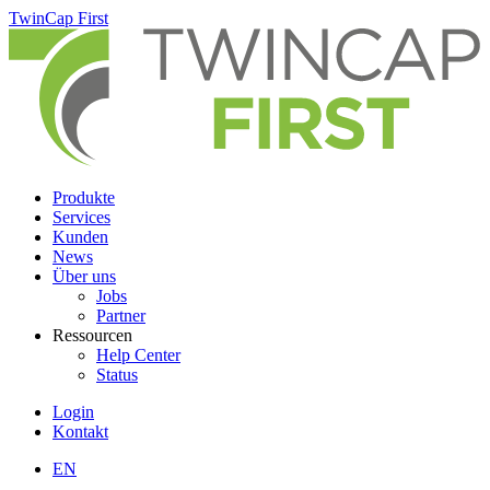
Skip
TwinCap First
to
main
content
Produkte
Services
Kunden
News
Über uns
Jobs
Partner
Ressourcen
Help Center
Status
Login
Kontakt
EN