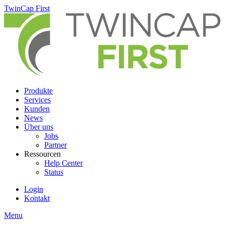
Skip
TwinCap First
to
main
content
Produkte
Services
Kunden
News
Über uns
Jobs
Partner
Ressourcen
Help Center
Status
Login
Kontakt
Menu