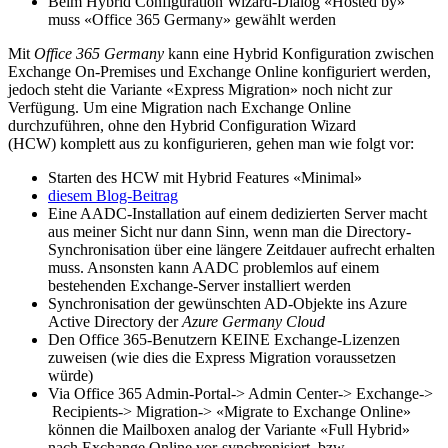
Beim Hybrid Configuration Wizard-Dialog «Hosted by»
muss «Office 365 Germany» gewählt werden
Mit
Office 365 Germany
kann eine Hybrid Konfiguration zwischen
Exchange On-Premises und Exchange Online konfiguriert werden,
jedoch steht die Variante «Express Migration» noch nicht zur
Verfügung. Um eine Migration nach Exchange Online
durchzuführen, ohne den Hybrid Configuration Wizard
(HCW) komplett aus zu konfigurieren, gehen man wie folgt vor:
Starten des HCW mit Hybrid Features «Minimal»
diesem Blog-Beitrag
Eine AADC-Installation auf einem dedizierten Server macht
aus meiner Sicht nur dann Sinn, wenn man die Directory-
Synchronisation über eine längere Zeitdauer aufrecht erhalten
muss. Ansonsten kann AADC problemlos auf einem
bestehenden Exchange-Server installiert werden
Synchronisation der gewünschten AD-Objekte ins Azure
Active Directory der
Azure Germany Cloud
Den Office 365-Benutzern KEINE Exchange-Lizenzen
zuweisen (wie dies die Express Migration voraussetzen
würde)
Via Office 365 Admin-Portal-> Admin Center-> Exchange->
Recipients-> Migration-> «Migrate to Exchange Online»
können die Mailboxen analog der Variante «Full Hybrid»
nach Exchange Online vor-synchronisiert, bzw.