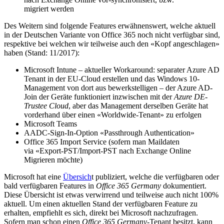
migriert werden
Des Weitern sind folgende Features erwähnenswert, welche aktuell
in der Deutschen Variante von Office 365 noch nicht verfügbar sind,
respektive bei welchen wir teilweise auch den «Kopf angeschlagen»
haben (Stand: 11/2017):
Microsoft Intune – aktueller Workaround: separater Azure AD
Tenant in der EU-Cloud erstellen und das Windows 10-
Management von dort aus bewerkstelligen – der Azure AD-
Join der Geräte funktioniert inzwischen mit der
Azure DE-
Trustee Cloud
, aber das Management derselben Geräte hat
vorderhand über einen «Worldwide-Tenant» zu erfolgen
Microsoft Teams
AADC-Sign-In-Option «Passthrough Authentication»
Office 365 Import Service (sofern man Maildaten
via «Export-PST/Import-PST nach Exchange Online
Migrieren möchte)
Microsoft hat eine
Übersich
t publiziert, welche die verfügbaren oder
bald verfügbaren Features in
Office 365 Germany
dokumentiert.
Diese Übersicht ist etwas verwirrend und teilweise auch nicht 100%
aktuell. Um einen aktuellen Stand der verfügbaren Feature zu
erhalten, empfiehlt es sich, direkt bei Microsoft nachzufragen.
Sofern man schon einen
Office 365 Germany
-Tenant besitzt, kann