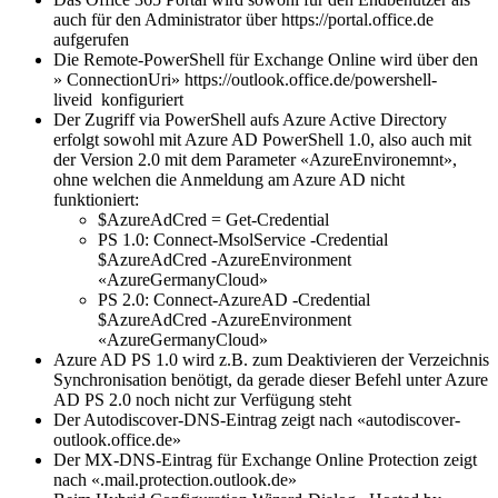
auch für den Administrator über https://portal.office.de
aufgerufen
Die Remote-PowerShell für Exchange Online wird über den
» ConnectionUri» https://outlook.office.de/powershell-
liveid konfiguriert
Der Zugriff via PowerShell aufs Azure Active Directory
erfolgt sowohl mit Azure AD PowerShell 1.0, also auch mit
der Version 2.0 mit dem Parameter «AzureEnvironemnt»,
ohne welchen die Anmeldung am Azure AD nicht
funktioniert:
$AzureAdCred = Get-Credential
PS 1.0: Connect-MsolService -Credential
$AzureAdCred -AzureEnvironment
«AzureGermanyCloud»
PS 2.0: Connect-AzureAD -Credential
$AzureAdCred -AzureEnvironment
«AzureGermanyCloud»
Azure AD PS 1.0 wird z.B. zum Deaktivieren der Verzeichnis
Synchronisation benötigt, da gerade dieser Befehl unter Azure
AD PS 2.0 noch nicht zur Verfügung steht
Der Autodiscover-DNS-Eintrag zeigt nach «autodiscover-
outlook.office.de»
Der MX-DNS-Eintrag für Exchange Online Protection zeigt
nach «.mail.protection.outlook.de»