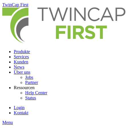
Skip
TwinCap First
to
main
content
Produkte
Services
Kunden
News
Über uns
Jobs
Partner
Ressourcen
Help Center
Status
Login
Kontakt
Menu