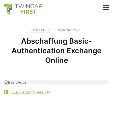
Skip
to
TwinCap First
M
main
content
Azure Cloud
9. September 2022
Abschaffung Basic-
Authentication Exchange
Online
Zurück zur Übersicht